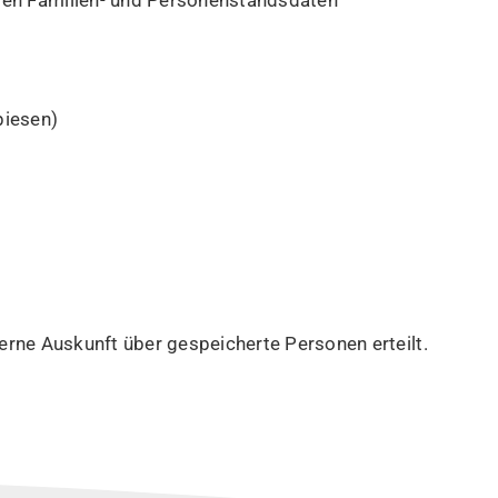
igen Familien- und Personenstandsdaten
piesen)
erne Auskunft über gespeicherte Personen erteilt.