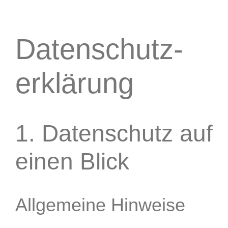
Termine
Datenschutz­
Vorträge
erklärung
Wege & Orte
Presse
1. Datenschutz auf
Archiv
einen Blick
Impressum
Allgemeine Hinweise
Datenschutzerklärung